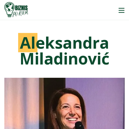
A
leksandra
Miladinović