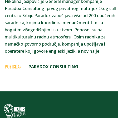
Nikolina Josipović je General manager kompanije
Paradox Consulting- prvog privatnog multi-jezičkog call
centra u Srbiji. Paradox zapošljava više od 200 obučenih
saradnika, kojima koordinira menadžment tim sa
bogatim višegodišnjim iskustvom. Ponosni su na
multikulturalnu radnu atmosferu. Osim radnika za
nemačko govorno područje, kompanija upošljava i
operatere koji govore engleski jezik, a novina je
POZICIJA:
PARADOX CONSULTING