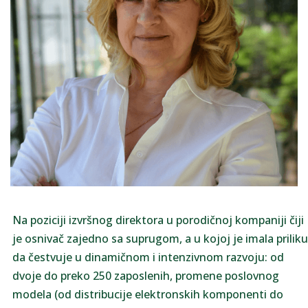
Na poziciji izvršnog direktora u porodičnoj kompaniji čiji
je osnivač zajedno sa suprugom, a u kojoj je imala priliku
da čestvuje u dinamičnom i intenzivnom razvoju: od
dvoje do preko 250 zaposlenih, promene poslovnog
modela (od distribucije elektronskih komponenti do