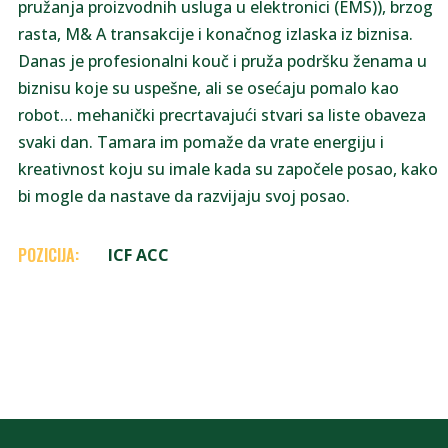
pružanja proizvodnih usluga u elektronici (EMS)), brzog
rasta, M& A transakcije i konačnog izlaska iz biznisa.
Danas je profesionalni kouč i pruža podršku ženama u
biznisu koje su uspešne, ali se osećaju pomalo kao
robot… mehanički precrtavajući stvari sa liste obaveza
svaki dan. Tamara im pomaže da vrate energiju i
kreativnost koju su imale kada su započele posao, kako
bi mogle da nastave da razvijaju svoj posao.
POZICIJA:
ICF ACC