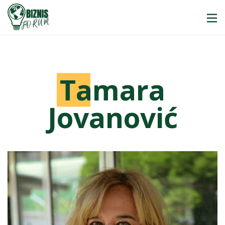
T
amara
Jovanović