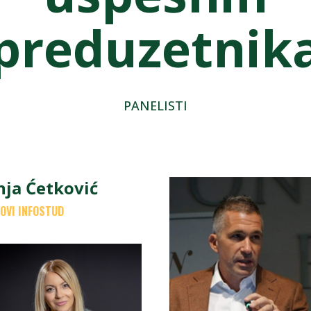
preduzetnik
PANELISTI
nja Ćetković
OVI INFOSTUD