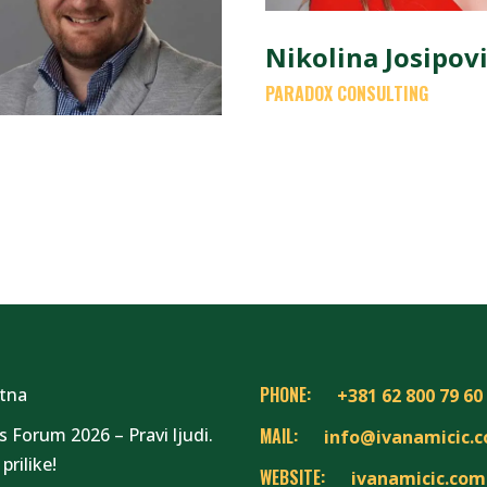
Nikolina Josipov
PARADOX CONSULTING
PHONE:
tna
+381 62 800 79 60
s Forum 2026 – Pravi ljudi.
MAIL:
info@ivanamicic.
prilike!
WEBSITE:
ivanamicic.com