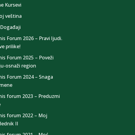
ne Kursevi
oj veština
 Događaji
nis Forum 2026 – Pravi ljudi.
e prilike!
nis Forum 2025 – Poveži
iju-osnaži region
nis Forum 2024 – Snaga
omene
nis forum 2023 – Preduzmi
e
nis forum 2022 – Moj
lednik II
nis forum 2021 – Moć