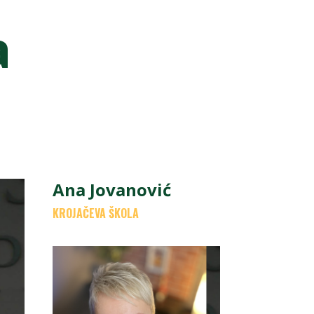
a
Ana Jovanović
KROJAČEVA ŠKOLA