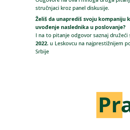
stručnjaci kroz panel diskusije.
Želiš da unaprediš svoju kompaniju k
uvođenje naslednika u poslovanje?
I na to pitanje odgovor saznaj družeć
2022.
u Leskovcu na najprestižnijem 
Srbije
P
r