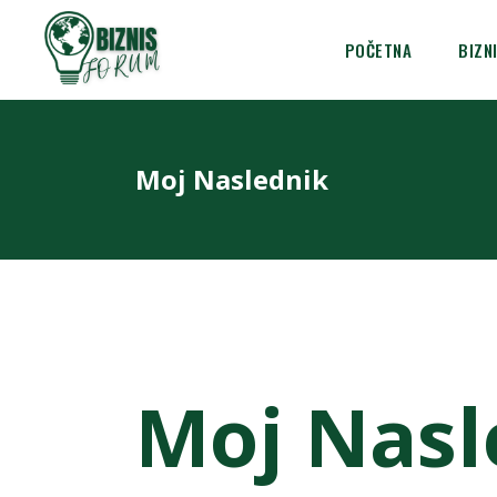
POČETNA
BIZN
Moj Naslednik
Moj Nasl