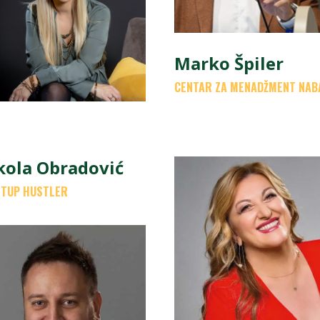
Marko Špiler
CENTAR ZA MENADŽMENT NAB
kola Obradović
TUP HUSTLER