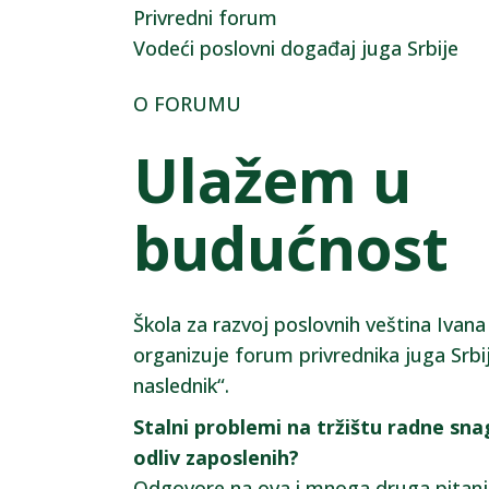
Privredni forum
Vodeći poslovni događaj juga Srbije
O FORUMU
Ulažem u
budućnost
Škola za razvoj poslovnih veština Ivana
organizuje forum privrednika juga Srb
naslednik“.
Stalni problemi na tržištu radne sna
odliv zaposlenih?
Odgovore na ova i mnoga druga pitanja 