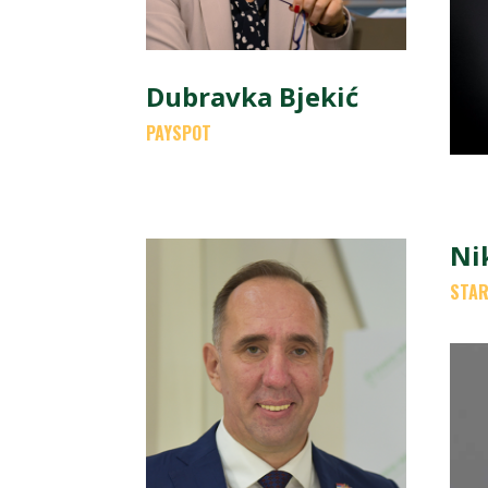
Dubravka Bjekić
PAYSPOT
Ni
STAR