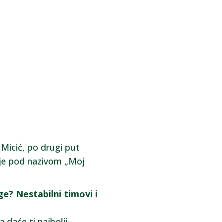
 Micić, po drugi put
ije pod nazivom „Moj
ge? Nestabilni timovi i
daće ti najbolji