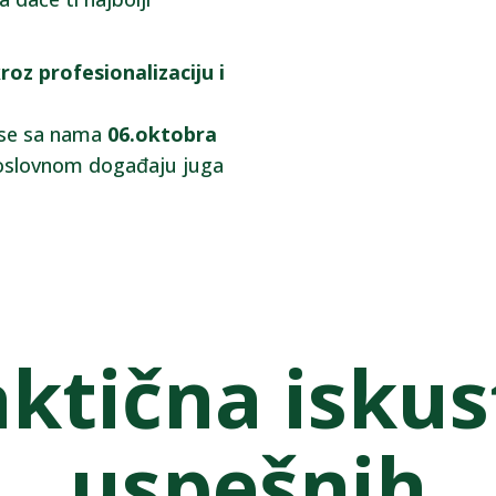
roz profesionalizaciju i
i se sa nama
06.oktobra
poslovnom događaju juga
aktična isku
uspešnih