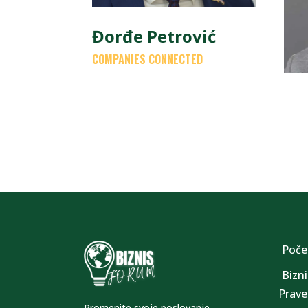
Đorđe Petrović
COMPANIES CONNECTED
Poče
Bizni
Prave 
Promenite svoje poslovanje.