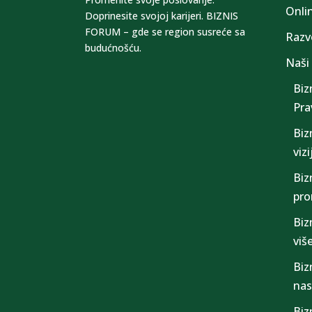
Onli
Doprinesite svojoj karijeri. BIZNIS
FORUM – gde se region susreće sa
Razv
budućnošću.
Naši
Biz
Prav
Biz
viz
Biz
pr
Biz
viš
Biz
nas
Biz